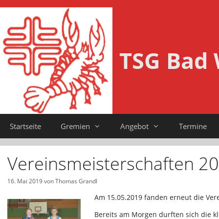
Zum
Inhalt
springen
TSG Bad 
Startseite
Gremien
Angebot
Termine
Vereinsmeisterschaften 2
16. Mai 2019
von
Thomas Grandl
Am 15.05.2019 fanden erneut die Vere
Bereits am Morgen durften sich die k